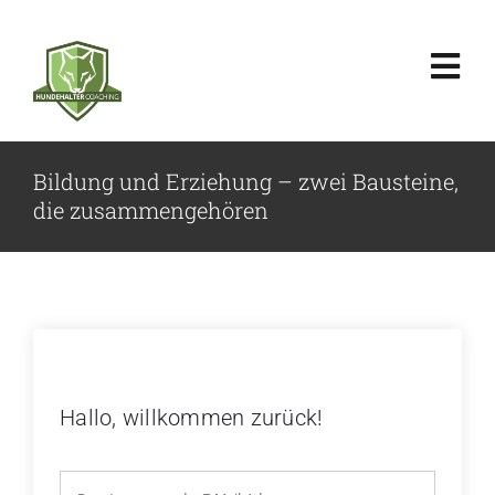
Zum
Inhalt
Tog
springen
Nav
Home
Bildung und Erziehung – zwei Bausteine,
die zusammengehören
Über uns
Angebot
Seminare & Events
Hallo, willkommen zurück!
Preise