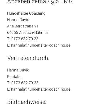
Angaben gemäß § 5 TMG:
Kalender
Hundehalter Coaching
Hanna David
Lernbereich
Alte Bergstraße 91
64665 Alsbach-Hähnlein
Kontakt
T: 0173 632 70 33
E:
hanna[at]hundehalter-coaching.de
Vertreten durch:
Hanna David
Kontakt:
T: 0173 632 70 33
E: hanna[at]hundehalter-coaching.de
Bildnachweise: