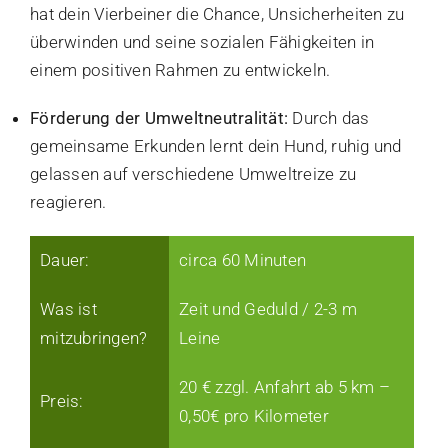
hat dein Vierbeiner die Chance, Unsicherheiten zu
überwinden und seine sozialen Fähigkeiten in
einem positiven Rahmen zu entwickeln.
Förderung der Umweltneutralität:
Durch das
gemeinsame Erkunden lernt dein Hund, ruhig und
gelassen auf verschiedene Umweltreize zu
reagieren.
Dauer:
circa 60 Minuten
Was ist
Zeit und Geduld / 2-3 m
mitzubringen?
Leine
20 € zzgl. Anfahrt ab 5 km –
Preis:
0,50€ pro Kilometer