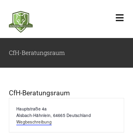
Zum
Inhalt
Tog
springen
Nav
Home
CfH-Beratungsraum
Über uns
Angebot
CfH-Beratungsraum
Seminare & Events
Adresse
Hauptstraße 4a
Alsbach-Hähnlein
,
64665
Deutschland
Wegbeschreibung
Preise